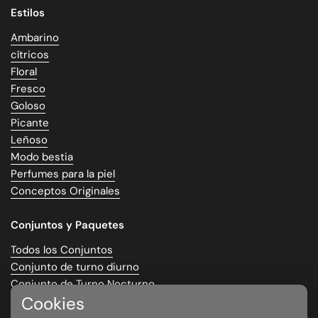
Estilos
Ambarino
cítricos
Floral
Fresco
Goloso
Picante
Leñoso
Modo bestia
Perfumes para la piel
Conceptos Originales
Conjuntos y Paquetes
Todos los Conjuntos
Conjunto de turno diurno
Conjunto de Turno Nocturno
Cookies
La Oficina Edición