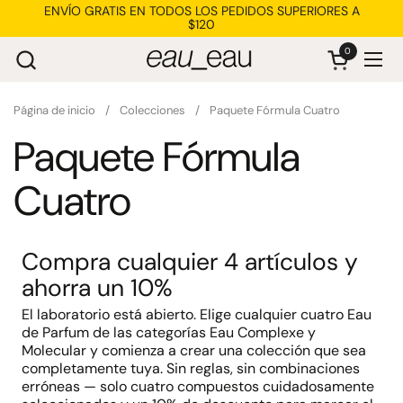
Ir al contenido
ENVÍO GRATIS EN TODOS LOS PEDIDOS SUPERIORES A
$120
0
Abrir carrit
Abri
Página de inicio
/
Colecciones
/
Paquete Fórmula Cuatro
Paquete Fórmula
Cuatro
Compra cualquier 4 artículos y
ahorra un 10%
El laboratorio está abierto. Elige cualquier cuatro Eau
de Parfum de las categorías Eau Complexe y
Molecular y comienza a crear una colección que sea
completamente tuya. Sin reglas, sin combinaciones
erróneas — solo cuatro compuestos cuidadosamente