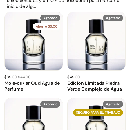
seleccionados y un 10% de descuento para marcar el
inicio de algo.
Agotado
Agotado
Ahorre $5.00
$39.00
$44.00
$49.00
Mole•cu•lar Oud Agua de
Edición Limitada Piedra
Perfume
Verde Complejo de Agua
Agotado
Agotado
SEGURO PARA EL TRABAJO